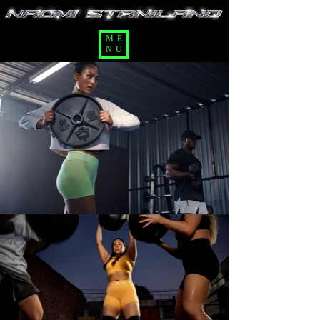
ME
NU