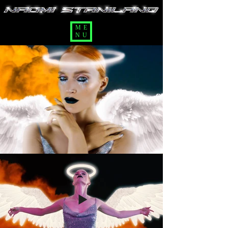
ME
NU