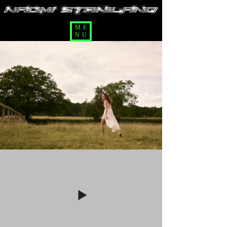
ME
NU